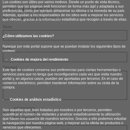
Las cookies son útiles por varios motivos. Desde un punto de vista técnico,
permiten que las páginas web funcionen de forma más ágil y adaptada a sus
LEAVE A COMMENT
preferencias, como por ejemplo almacenar su idioma o la moneda de su país.
Además, ayudan a los responsables de los sitios web a mejorar los servicios
Your email address will not be published.
que ofrecen, gracias a la información estadística que recogen a través de ellas.
Name
¿Cómo utilizamos las cookies?
Navegar por este portal supone que se puedan instalar los siguientes tipos de
E-mail
cookies:
- Cookies de mejora del rendimiento
Comment
Este tipo de cookies conserva sus preferencias para ciertas herramientas o
servicios para que no tenga que reconfigurarlos cada vez que visita nuestro
portal y, en algunos casos, pueden ser aportadas por terceros. En el caso de
comercio electrónico, permiten mantener información sobre su cesta de la
compra.
-
Cookies de análisis estadístico
Son aquellas que, bien tratadas por nosotros o por terceros, permiten
9 + 6 =
cuantificar el número de visitantes y analizar estadísticamente la utilización
que hacen los usuarios de nuestros servicios. Gracias a ello podemos estudiar
la navegación por nuestra página web, y mejorar así la oferta de productos o
servicios que ofrecemos.