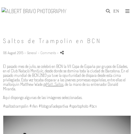
Saltos de Trampolín en BCN
06 August 2015 -
General
- Comments
-
El pasado mes de julio, se celebró en BCN la
VII Copa de España por grupos de Edades,
en el Club Natació
Montjuïc, desde donde se domina toda la ciudad de Barcelona. En el
pasado mundial de BCN 2103 ya tuve la opurtunidad de dispara desde esta cima
privilegiada. Esta vez tocaba disparar a las jovenes promesas españolas, entre ellas el
mallorquin
Matthew Wade
@
Matt_Saltos
,
de la mano de su entrenador
Donald
Miranda.
Aqui dispongo algunas de las imágenes seleccionadas.
#saltostrampolin #rfen #fotografiadeportiva #sportsphoto #bcn