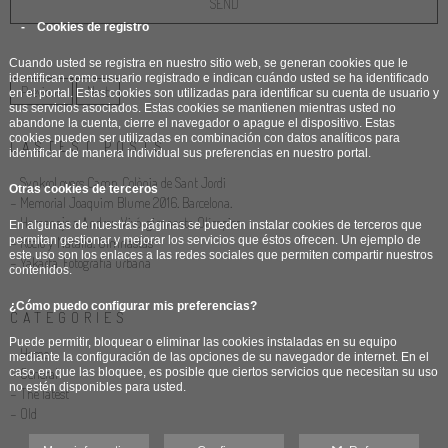
- Cookies de registro
Cuando usted se registra en nuestro sitio web, se generan cookies que le
identifican como usuario registrado e indican cuándo usted se ha identificado
Previous
Next
en el portal. Estas cookies son utilizadas para identificar su cuenta de usuario y
sus servicios asociados. Estas cookies se mantienen mientras usted no
abandone la cuenta, cierre el navegador o apague el dispositivo. Estas
cookies pueden ser utilizadas en combinación con datos analíticos para
LASTEST POSTS
identificar de manera individual sus preferencias en nuestro portal.
- SynkroLovers Camp. Colònia de Sant Jordi
Otras cookies de terceros
- Memorial Joaquim Blume 2016. Barcelona.
- Homenaje a Andreu Vivó, gimnasta Olímpico
En algunas de nuestras páginas se pueden instalar cookies de terceros que
permitan gestionar y mejorar los servicios que éstos ofrecen. Un ejemplo de
- Rocio y Natalia. Gimnastas
este uso son los enlaces a las redes sociales que permiten compartir nuestros
- Yakarta. Fotografía urbana
contenidos.
¿Cómo puedo configurar mis preferencias?
CATEGORIES
Puede permitir, bloquear o eliminar las cookies instaladas en su equipo
- Home
mediante la configuración de las opciones de su navegador de internet. En el
- General
caso en que las bloquee, es posible que ciertos servicios que necesitan su uso
no estén disponibles para usted.
- The latest
- Old